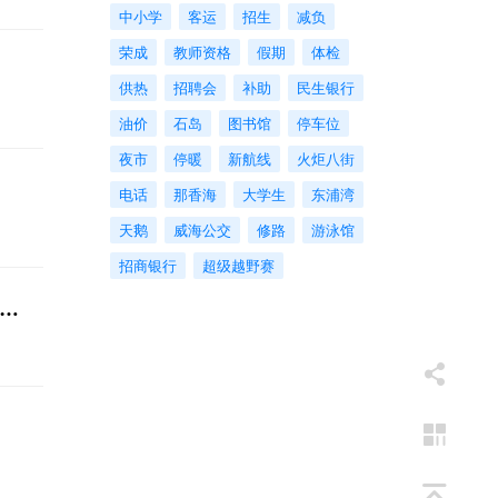
中小学
客运
招生
减负
荣成
教师资格
假期
体检
供热
招聘会
补助
民生银行
油价
石岛
图书馆
停车位
夜市
停暖
新航线
火炬八街
电话
那香海
大学生
东浦湾
天鹅
威海公交
修路
游泳馆
招商银行
超级越野赛
玫瑰，敢耀未来-太平人寿枣庄中心支公司组织加油助威团助力女超比赛圆满成功