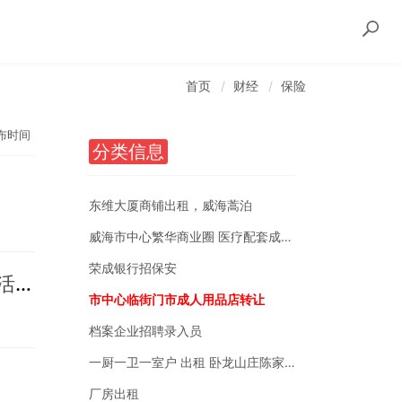
首页
财经
保险
布时间
分类信息
东维大厦商铺出租，威海蒿泊
威海市中心繁华商业圈 医疗配套成熟 南北通透
荣成银行招保安
学习先进党员事迹，携手共建廉洁文化 太平人寿威海中支党支部开展联合共建活动
市中心临街门市成人用品店转让
档案企业招聘录入员
一厨一卫一室户 出租 卧龙山庄陈家后沟附近
厂房出租