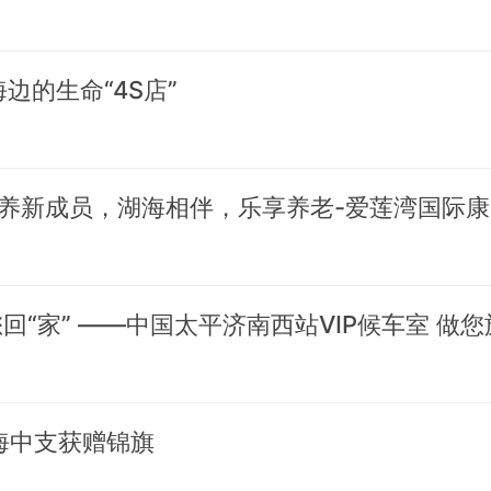
边的生命“4S店”
【医
海中支获赠锦旗