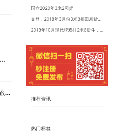
国六2020年3米2厢货
文登，2018年3月份3米3福田厢货。国五全柴汽油1.5排量
2018年10月现代牌双排2米6后斗，个人一手车，车是现代牌
康养看太平】山东属地医康养新成员，湖海相伴，乐享养老-爱莲湾国际康养度假区
列车带你丈量世界 我们在这候您回“家” ——中国太平济南西站VIP候车室 做您旅途中转的温馨之家
推荐资讯
热门标签