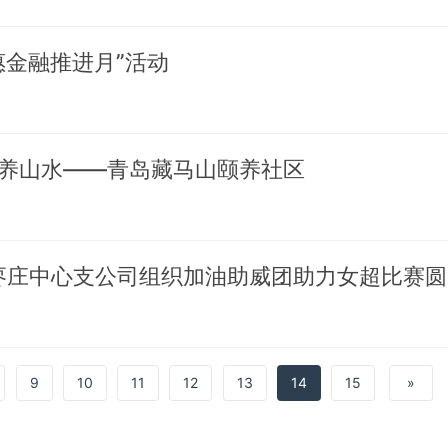
惠金融推进月”活动
养山水——青岛藏马山颐养社区
铿锵
9
10
11
12
13
14
15
»