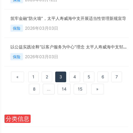
筑牢金融“防火墙”，太平人寿威海中支开展适当性管理新规宣导
2026年03月03日
保险
以公益实践诠释“以客户服务为中心”理念 太平人寿威海中支邹卫京获评山东省红十字会五星级志愿者
2026年03月03日
保险
«
1
2
3
4
5
6
7
8
...
14
15
»
分类信息