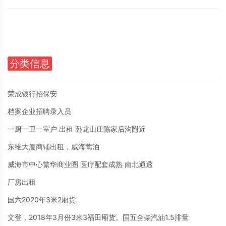
分类信息
荣成银行招保安
档案企业招聘录入员
一厨一卫一室户 出租 卧龙山庄陈家后沟附近
东维大厦商铺出租，威海蒿泊
威海市中心繁华商业圈 医疗配套成熟 南北通透
厂房出租
国六2020年3米2厢货
文登，2018年3月份3米3福田厢货。国五全柴汽油1.5排量