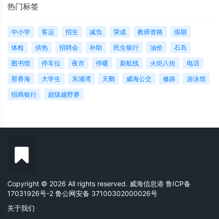
热门标签
中小学
客运
招生
减负
荣成
教师资格
假期
体检
供热
招聘会
补助
民生银行
油价
石岛
图书馆
停车位
夜市
停暖
新航线
火炬八街
电话
那香海
大学生
东浦湾
天鹅
威海公交
修路
游泳馆
招商银行
超级越野赛
Copyright © 2026 All rights reserved. 威海信息港
鲁ICP备
17031926号-2
鲁公网安备 37100302000026号
关于我们