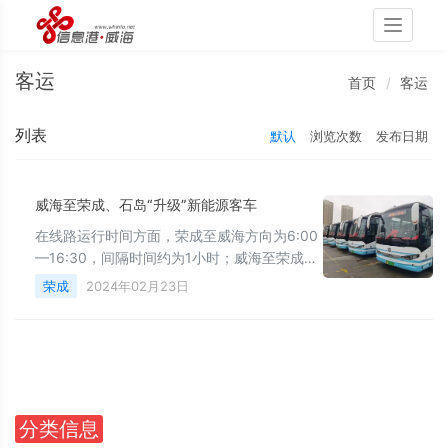
Toggle
navigati
客运
首页
客运
列表
默认
浏览次数
发布日期
威海至荣成、石岛“升级”新能源客车
在线路运行时间方面，荣成至威海方向为6:00
—16:30，间隔时间约为1小时；威海至荣成方
向为6:50—17:20，间隔时间约为1小时。石岛
荣成
2024年02月23日
至威海方向为6:05—16:05，间隔时间约为50
分钟；威海至石岛方向6:50—17:05，间隔时
间约为50分钟。
分类信息