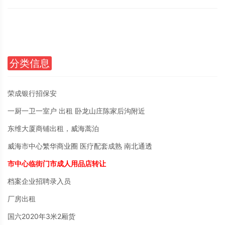
分类信息
荣成银行招保安
一厨一卫一室户 出租 卧龙山庄陈家后沟附近
东维大厦商铺出租，威海蒿泊
威海市中心繁华商业圈 医疗配套成熟 南北通透
市中心临街门市成人用品店转让
档案企业招聘录入员
厂房出租
国六2020年3米2厢货