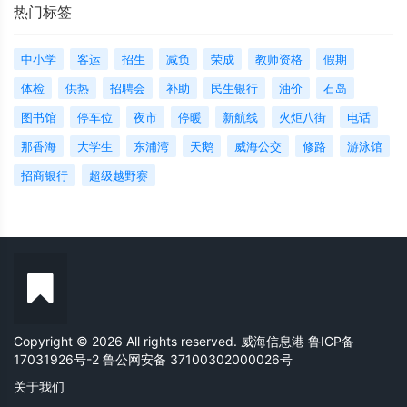
热门标签
中小学
客运
招生
减负
荣成
教师资格
假期
体检
供热
招聘会
补助
民生银行
油价
石岛
图书馆
停车位
夜市
停暖
新航线
火炬八街
电话
那香海
大学生
东浦湾
天鹅
威海公交
修路
游泳馆
招商银行
超级越野赛
Copyright © 2026 All rights reserved. 威海信息港
鲁ICP备
17031926号-2
鲁公网安备 37100302000026号
关于我们