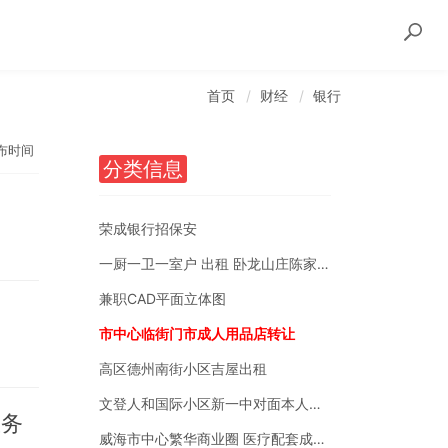
首页
财经
银行
布时间
分类信息
荣成银行招保安
一厨一卫一室户 出租 卧龙山庄陈家后沟附近
兼职CAD平面立体图
市中心临街门市成人用品店转让
高区德州南街小区吉屋出租
文登人和国际小区新一中对面本人自有房销售
服务
威海市中心繁华商业圈 医疗配套成熟 南北通透