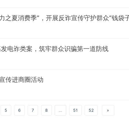
活力之夏消费季”，开展反诈宣传守护群众“钱袋子
高发电诈类案，筑牢群众识骗第一道防线
宣传进商圈活动
5
6
7
8
...
51
52
»