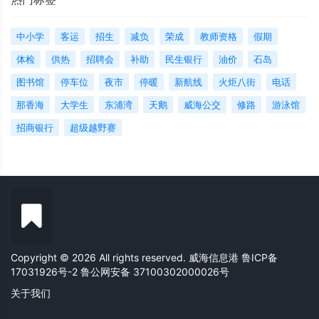
中小学
客运
招生
减负
荣成
教师资格
假期
体检
供热
招聘会
补助
民生银行
油价
石岛
图书馆
停车位
夜市
停暖
新航线
火炬八街
电话
那香海
大学生
东浦湾
天鹅
威海公交
修路
游泳馆
招商银行
超级越野赛
Copyright © 2026 All rights reserved. 威海信息港
鲁ICP备
17031926号-2
鲁公网安备 37100302000026号
关于我们