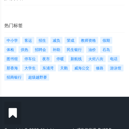
热门标签
中小学
客运
招生
减负
荣成
教师资格
假期
体检
供热
招聘会
补助
民生银行
油价
石岛
图书馆
停车位
夜市
停暖
新航线
火炬八街
电话
那香海
大学生
东浦湾
天鹅
威海公交
修路
游泳馆
招商银行
超级越野赛