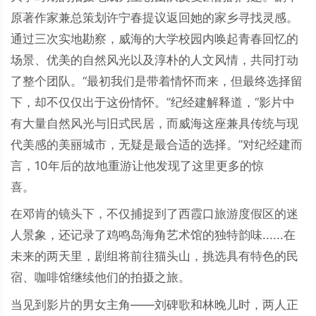
原著作家兼总策划许宁春提议返回她的家乡寻找灵感。
通过三次实地勘察，威海的大学校园内唤起青春回忆的
场景、优美的自然风光以及淳朴的人文风情，共同打动
了整个团队。“最初我们是带着情怀而来，但最终选择留
下，却不仅仅出于这份情怀。”纪经建解释道，“影片中
有大量自然风光与旧式民居，而威海这座兼具传统与现
代美感的美丽城市，无疑是最合适的选择。”对纪经建而
言，10年后的故地重游让他发现了这里更多的惊
喜。
在邓肯的镜头下，不仅捕捉到了西霞口旅游度假区的迷
人景象，还记录了鸡鸣岛海角艺术馆的独特韵味......在
未来的两天里，剧组将前往猫头山，挑选具有特色的民
宿、咖啡馆继续他们的拍摄之旅。
当见到影片的男女主角——刘碑歌和林晚儿时，两人正