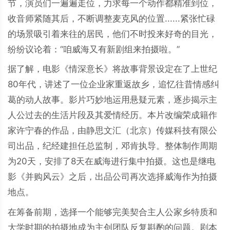
节，演员们一遍遍走位，力求每一个动作都精准到位，
收音师紧随其后，不断调整麦克风的位置......紧张忙碌
的场景吸引着来往的居民，他们不时投来好奇的目光，
纷纷议论着：“咱威海又有新剧组来拍摄啦。”
据了解，电影《情深意长》将故事背景设定在了上世纪
80年代，讲述了一位企业家重返故乡，追忆往昔情感纠
葛的动人故事。影片巧妙地运用悬疑元素，逐步揭示主
人公过去的生活片段及其爱情经历。本片改编荣成籍作
家许宁春的作品，由静思文汇（北京）传媒科技有限公
司出品，纪经建担任总监制，邓肯执导。整体制作周期
为20天，安排了8天在威海进行集中拍摄。这也是继电
影《并购风云》之后，出品公司再次选择威海作为拍摄
地点。
在筹备前期，选择一个能够完美契合主人公家乡特质和
大学时期的拍摄地成为主创团队反复斟酌的问题。剧本