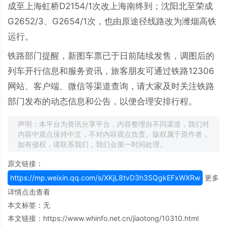
成至上海虹桥D2154/1次改上海南终到；沈阳北至荣成
G2652/3、G2654/1次，也由原途径线路改为潍烟高铁
运行。
铁路部门提醒，新图车票已于日前陆续发售，调图后的
列车开行信息和服务资讯，旅客朋友可通过铁路12306
网站、客户端、微信等渠道查询，请大家及时关注铁路
部门发布的动态信息和公告，以便合理安排行程。
声明：本平台为资讯分享平台，内容整理自不同渠道，我们对
内容中观点保持中立，不对内容观点负责。版权属于原作者，
如有侵权，请联系我们，我们会第一时间处理。
原文链接：
https://mp.weixin.qq.com/s/XKjL8tvD3h3SQgkEFxWXRw
更多
详情点击查看
本文标签：无
本文链接：
https://www.whinfo.net.cn/jiaotong/10310.html