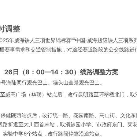
时调整
“2025年威海铁人三项世界锦标赛”“中国·威海超级铁人三项系
根据赛事需求和交通管制措施，对途经赛道路段的公交线路进
）、26日（8：00—14：30）线路调整方案
乡号海陆同行观光巴士、猫头山全景观光巴士。
行至威高广场（华联）站点后，改行昆明路至环翠楼北门，取
幼保健院西站点后，改行统一路、花园南路、高山街、文化东
线路折返至大川西首末站，取消鲸园小学、市政府东门、菊
、实验中学6个站点，改行路段停靠沿途站点。