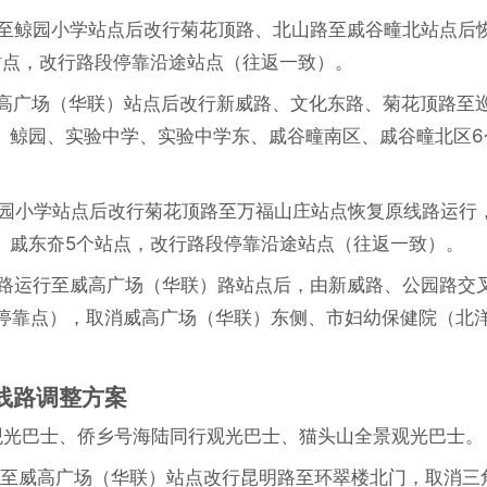
行至鲸园小学站点后改行菊花顶路、北山路至戚谷疃北站点后
站点，改行路段停靠沿途站点（往返一致）。
威高广场（华联）站点后改行新威路、文化东路、菊花顶路至
、鲸园、实验中学、实验中学东、戚谷疃南区、戚谷疃北区6
鲸园小学站点后改行菊花顶路至万福山庄站点恢复原线路运行
、戚东夼5个站点，改行路段停靠沿途站点（往返一致）。
线路运行至威高广场（华联）路站点后，由新威路、公园路交
8路停靠点），取消威高广场（华联）东侧、市妇幼保健院（北
）线路调整方案
路观光巴士、侨乡号海陆同行观光巴士、猫头山全景观光巴士。
行至威高广场（华联）站点改行昆明路至环翠楼北门，取消三