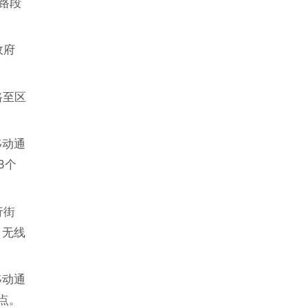
路段
政府
路至区
移动通
3个
行街
（无线
移动通
点。