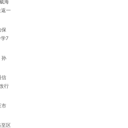
威海
往返一
幼保
学7
、孙
通信
改行
至市
路至区