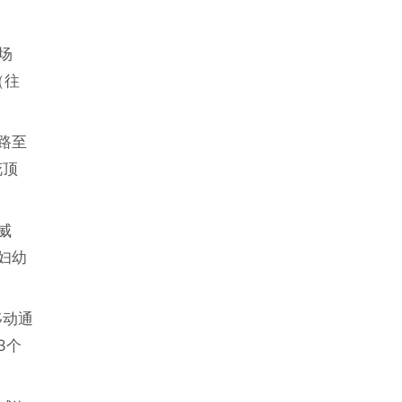
场
（往
路至
花顶
威
妇幼
移动通
3个