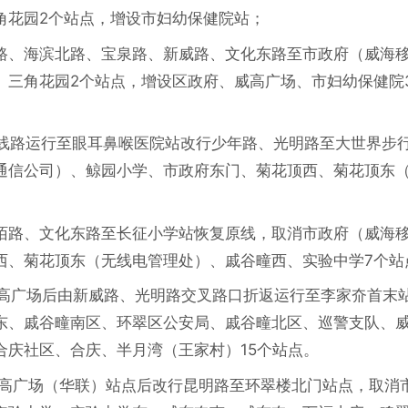
角花园2个站点，增设市妇幼保健院站；
路、海滨北路、宝泉路、新威路、文化东路至市政府（威海
、三角花园2个站点，增设区政府、威高广场、市妇幼保健院
原线路运行至眼耳鼻喉医院站改行少年路、光明路至大世界步
通信公司）、鲸园小学、市政府东门、菊花顶西、菊花顶东
；
陌路、文化东路至长征小学站恢复原线，取消市政府（威海
西、菊花顶东（无线电管理处）、戚谷疃西、实验中学7个站
威高广场后由新威路、光明路交叉路口折返运行至李家夼首末
东、戚谷疃南区、环翠区公安局、戚谷疃北区、巡警支队、
合庆社区、合庆、半月湾（王家村）15个站点。
威高广场（华联）站点后改行昆明路至环翠楼北门站点，取消