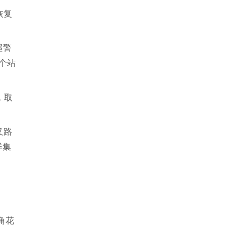
恢复
巡警
个站
，取
叉路
洋集
角花