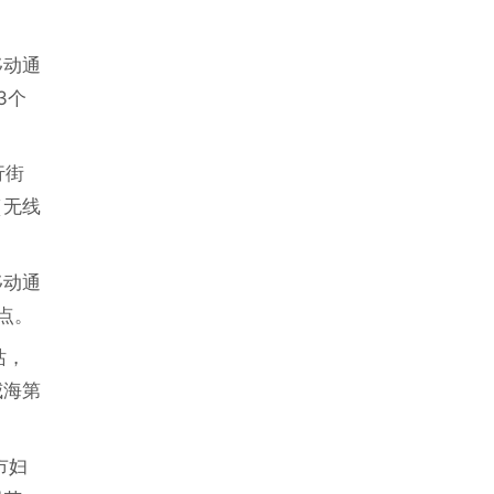
移动通
3个
行街
（无线
移动通
点。
站，
威海第
市妇