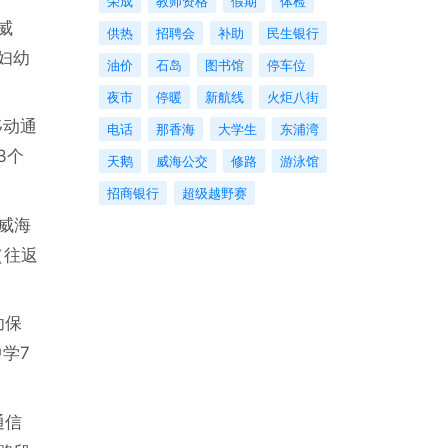
荣成
教师资格
假期
体检
威
供热
招聘会
补助
民生银行
妇幼
油价
石岛
图书馆
停车位
夜市
停暖
新航线
火炬八街
移动通
电话
那香海
大学生
东浦湾
3个
天鹅
威海公交
修路
游泳馆
招商银行
超级越野赛
威海
（往返
幼保
学7
通信