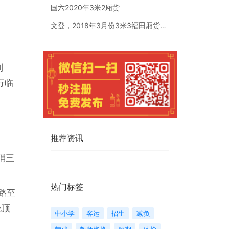
国六2020年3米2厢货
文登，2018年3月份3米3福田厢货。国五全柴汽油1.5排量
列
行临
推荐资讯
消三
热门标签
路至
花顶
中小学
客运
招生
减负