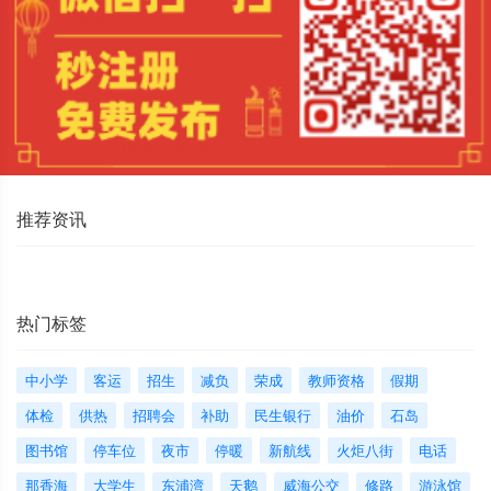
推荐资讯
热门标签
中小学
客运
招生
减负
荣成
教师资格
假期
体检
供热
招聘会
补助
民生银行
油价
石岛
图书馆
停车位
夜市
停暖
新航线
火炬八街
电话
那香海
大学生
东浦湾
天鹅
威海公交
修路
游泳馆