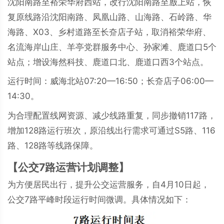
沈阳南路至裕荣华府西站，改行沈阳南路至廒上站，恢
复原线路沿沈阳南路、凤凰山路、山海路、石岭路、华
海路、X03、乡村道路至长夼店子站，取消裕荣华府、
名流海岸山庄、羊亭党群服务中心、孙家滩、鹿道口5个
站点；增设海然科技、鹿道口北、鹿道口西3个站点。
运行时间：威海北站07:20—16:50；长夼店子06:00—
14:30。
为合理配置线网资源、减少线路重复，同步撤销117路，
增加128路运行班次，原沿线出行需求可通过S5路、116
路、128路等线路保障。
【公交7路运营计划调整】
为方便居民出行，提升公交运营服务，自4月10日起，
公交7路平峰时段运行时间微调。具体情况如下：