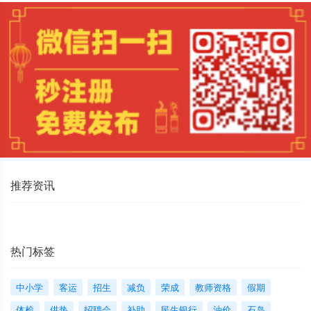
推荐资讯
热门标签
中小学
客运
招生
减负
荣成
教师资格
假期
体检
供热
招聘会
补助
民生银行
油价
石岛