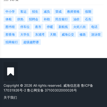
中小学
客运
招生
减负
荣成
教师资格
假期
体检
供热
招聘会
补助
民生银行
油价
石岛
图书馆
停车位
夜市
停暖
新航线
火炬八街
电话
那香海
大学生
东浦湾
天鹅
威海公交
修路
游泳馆
招商银行
超级越野赛
Copyright © 2026 All rights reserved. 威海信息港
鲁ICP备
17031926号-2
鲁公网安备 37100302000026号
关于我们