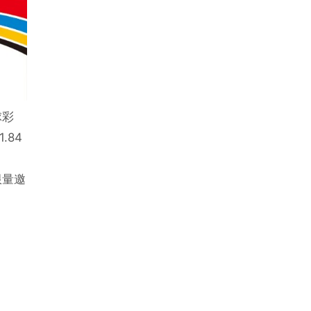
球彩
.84
限量邀