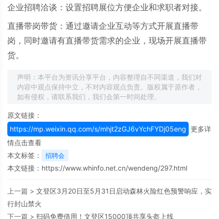
企业招聘洽谈：设置招聘展位方便企业和求职者对接。
直播带岗带货：通过邀请企业互动等方式开展直播带
岗，同时邀请有直播带货需求的企业，现场开展直播带
货。
声明：本平台为资讯分享平台，内容整理自不同渠道，我们对
内容中观点保持中立，不对内容观点负责。版权属于原作者，
如有侵权，请联系我们，我们会第一时间处理。
原文链接：
https://mp.weixin.qq.com/s/mhjt2zGJ6vYchFYDj05eng
更多详
情点击查看
本文标签：
招聘会
本文链接：
https://www.whinfo.net.cn/wendeng/297.html
上一篇 >
文登区3月20日至5月31日启动森林火险红色预警响应，实
行封山禁火
下一篇 >
扫码免费借用！文登区15000顶共享头盔上线