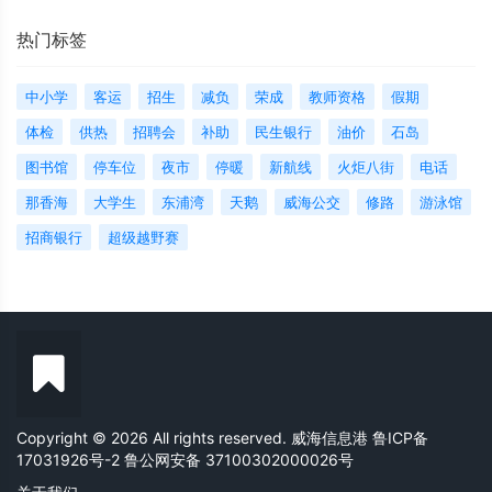
热门标签
中小学
客运
招生
减负
荣成
教师资格
假期
体检
供热
招聘会
补助
民生银行
油价
石岛
图书馆
停车位
夜市
停暖
新航线
火炬八街
电话
那香海
大学生
东浦湾
天鹅
威海公交
修路
游泳馆
招商银行
超级越野赛
Copyright © 2026 All rights reserved. 威海信息港
鲁ICP备
17031926号-2
鲁公网安备 37100302000026号