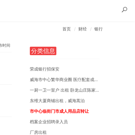
首页
财经
银行
布时间
分类信息
荣成银行招保安
威海市中心繁华商业圈 医疗配套成熟 南北通透
一厨一卫一室户 出租 卧龙山庄陈家后沟附近
东维大厦商铺出租，威海蒿泊
市中心临街门市成人用品店转让
档案企业招聘录入员
厂房出租