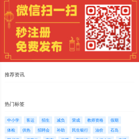
推荐资讯
热门标签
中小学
客运
招生
减负
荣成
教师资格
假期
体检
供热
招聘会
补助
民生银行
油价
石岛