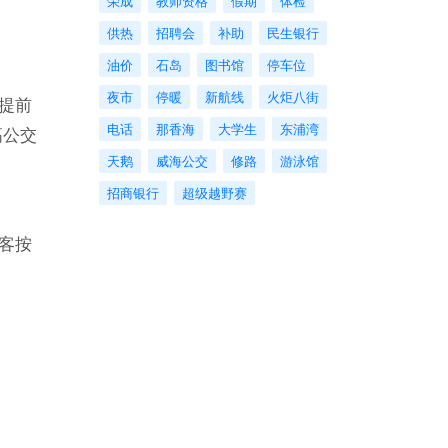
荣成
教师资格
假期
体检
供热
招聘会
补助
民生银行
油价
石岛
图书馆
停车位
夜市
停暖
新航线
火炬八街
提前
电话
那香海
大学生
东浦湾
高公交
天鹅
威海公交
修路
游泳馆
招商银行
超级越野赛
客按