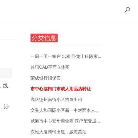
分类信息
一厨一卫一室户 出租 卧龙山庄陈家后沟附近
兼职CAD平面立体图
荣成银行招保安
，线
市中心临街门市成人用品店转让
高区德州南街小区吉屋出租
，涉
文登人和国际小区新一中对面本人自有房销售
、
威海市中心繁华商业圈 医疗配套成熟 南北通透
东维大厦商铺出租，威海蒿泊